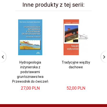
Inne produkty z tej serii:
Hydrogeologia
Tradycyjne więźby
H
inżynierska z
dachowe
dl
podstawami
gruntoznawstwa
Przewodnik do ćwiczeń
27,
00
PLN
52,
00
PLN