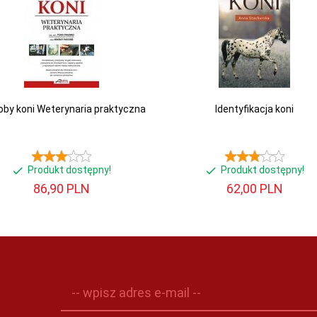
oby koni Weterynaria praktyczna
Identyfikacja koni
Produkt dostępny!
Produkt dostępny!
86,
90
PLN
62,
00
PLN
-- wpisz adres e-mail --