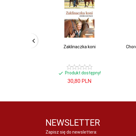
Oprawa:
twarda
Rok
2018
wydania:
Wydanie:
1
Zaklinaczka koni
Chor
Produkt dostępny!
30,
80
PLN
NEWSLETTER
Zapisz się do newslettera: