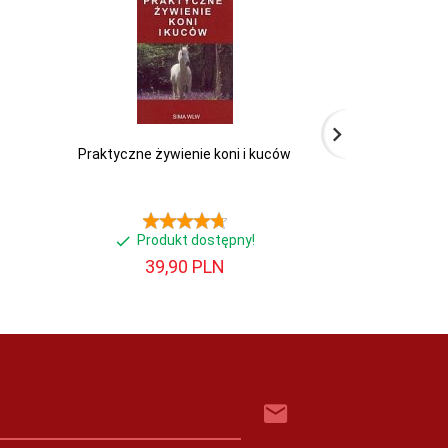
Praktyczne żywienie koni i kuców
Myśleć jak k
zachow
Produkt dostępny!
Produ
39,
90
PLN
34,