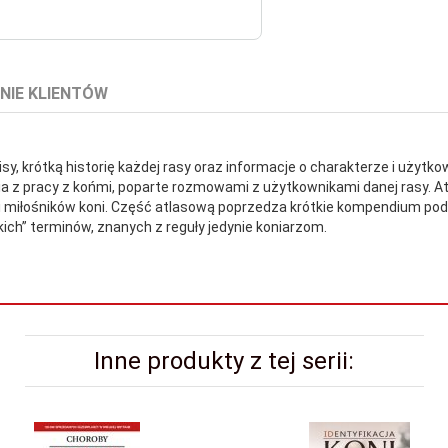
NIE KLIENTÓW
isy, krótką historię każdej rasy oraz informacje o charakterze i użytko
a z pracy z końmi, poparte rozmowami z użytkownikami danej rasy. A
eli i miłośników koni. Część atlasową poprzedza krótkie kompendium po
kich” terminów, znanych z reguły jedynie koniarzom.
Inne produkty z tej serii: