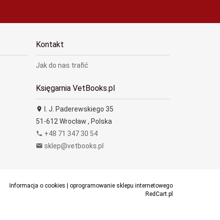
Kontakt
Jak do nas trafić
Księgarnia VetBooks.pl
I. J. Paderewskiego 35
51-612
Wrocław
,
Polska
+48 71 347 30 54
sklep@vetbooks.pl
Informacja o cookies
|
oprogramowanie sklepu internetowego
RedCart.pl