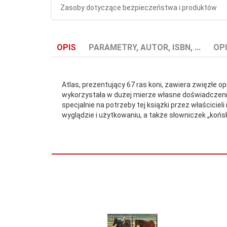
Zasoby dotyczące bezpieczeństwa i produktów
OPIS
PARAMETRY, AUTOR, ISBN, ...
OPI
Atlas, prezentujący 67 ras koni, zawiera zwięzłe op
wykorzystała w dużej mierze własne doświadczeni
specjalnie na potrzeby tej książki przez właścici
wyglądzie i użytkowaniu, a także słowniczek „końs
Autor:
Piechocka Katarzyna
Format:
170 x 250
ISBN:
978-83-7887-727-1
Liczba
192
stron: