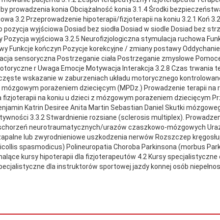
y prowadzenia konia Obciążalność konia 3.1.4 Środki bezpieczeństwa
a 3.2 Przeprowadzenie hipoterapii/fizjoterapii na koniu 3.2.1 Koń 3.2
ako pozycja wyjściowa Dosiad bez siodła Dosiad w siodle Dosiad bez s
 Pozycja wyjściowa 3.2.5 Neurofizjologiczna stymulacja ruchowa Funkcj
y Funkcje kończyn Pozycje korekcyjne / zmiany postawy Oddychanie 3
cja sensoryczna Postrzeganie ciała Postrzeganie zmysłowe Pomoce do
toryczne r Uwaga Emocje Motywacja Interakcja 3.2.8 Czas trwania terap
ako częste wskazanie w zaburzeniach układu motorycznego kontrolowa
eci z mózgowym porażeniem dziecięcym (MPDz.) Prowadzenie terapii n
 fizjoterapii na koniu u dzieci z mózgowym porażeniem dziecięcym Przy
njamin Katrin Desiree Anita Martin Sebastian Daniel Skutki mózgowe
ności 3.3.2 Stwardnienie rozsiane (sclerosis multiplex). Prowadzenie
a schorzeń neurotraumatycznych/urazów czaszkowo-mózgowych Ur
ozapalne lub zwyrodnieniowe uszkodzenia nerwów Rozszczep kręgosłup
icollis spasmodicus) Polineuropatia Choroba Parkinsona (morbus Par
alące kursy hipoterapii dla fizjoterapeutów 4.2 Kursy specjalistyczn
 specjalistyczne dla instruktorów sportowej jazdy konnej osób niepeł