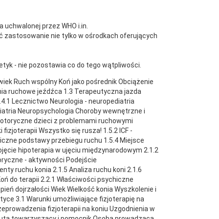
a uchwalonej przez WHO i.in.
źć zastosowanie nie tylko w ośrodkach oferujących
etyk - nie pozostawia co do tego wątpliwości.
złowiek Ruch wspólny Koń jako pośrednik Obciążenie
enia ruchowe jeźdźca 1.3 Terapeutyczna jazda
4.1 Lecznictwo Neurologia - neuropediatria
iatria Neuropsychologia Choroby wewnętrzne i
motoryczne dzieci z problemami ruchowymi
fizjoterapii Wszystko się rusza! 1.5.2 ICF -
giczne podstawy przebiegu ruchu 1.5.4 Miejsce
a Pojęcie hipoterapia w ujęciu międzynarodowym 2.1.2
oryczne - aktywności Podejście
ty ruchu konia 2.1.5 Analiza ruchu koni 2.1.6
oń do terapii 2.2.1 Właściwości psychiczne
pień dojrzałości Wiek Wielkość konia Wyszkolenie i
tyce 3.1 Warunki umożliwiające fizjoterapię na
eprowadzenia fizjoterapii na koniu Uzgodnienia w
peuta towarzyszący i pomocnik Osoba prowadząca