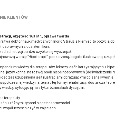
NIE KLIENTÓW
stracji, objętość 163 str., oprawa twarda
 autorstwa doktor nauk medycznych Ingrid Strauß z Niemiec to pozycja
łnosprawnych z udziałem koni.
ednich edycji bardzo szybko się wyczerpał.
najnowszą wersję "Hipoterapii"; poszerzoną, bogato ilustrowaną, uzup
ndium wiedzy dla terapeutów, lekarzy, osób korzystających z hipoter
nej jazdy konnej na rozwój osób niepełnosprawnych (doświadczenie r
ałość zaś uzupełniona jest ilustracjami obrazującymi opisane kwestie.
współczesnej wiedzy na temat tej formy rehabilitacji, dostarcza teor
 wiedzy, sytuując ją na styku różnorakich dyscyplin.
poterapeuty,
 osób z różnymi typami niepełnosprawności,
mógł współuczestniczyć w zajęciach.