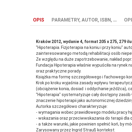
OPIS
PARAMETRY, AUTOR, ISBN, ...
OPI
Kraków 2012, wydanie 4, format 205 x 275, 279 ilu
"Hipoterapia. Fizjoterapia na koniu i przy koniu"
zainteresowanego metodą rehabilitacji osób niepe
Ze względu na duże zapotrzebowanie, nakład poprz
Autor:
Ingrid Strauss
Fundacja Hipoterapia właśnie wypuściła na rynek 
oraz praktyczne porady.
Książka ma formę szczegółowego i fachowego kompe
ISBN:
978-83-905136-3-8
Krok po kroku wyjaśnia zasady wpływu terapeutycz
(obciążenie konia, dosiad i oddychanie jeźdźca), c
Redaktor:
Elżbieta Karpińska-Pawlak
"Hipoterapia" systematyzuje cały dostępny zasób 
znaczenie hipoterapii jako autonomicznej dziedziny
Autorka szczegółowo charakteryzuje:
- wymagania wobec prawidłowego modelu pracy hi
- wskazania oraz przeciwwskazania do terapii dla
- a także warunki, jakie powinien spełnić koń, by 
Zarysowany przez Ingrid Strauß kontekst: