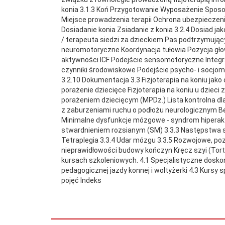
konia 3.1.3 Koń Przygotowanie Wyposażenie Sposob
Miejsce prowadzenia terapii Ochrona ubezpieczeniow
Dosiadanie konia Zsiadanie z konia 3.2.4 Dosiad j
/ terapeuta siedzi za dzieckiem Pas podtrzymujący
neuromotoryczne Koordynacja tułowia Pozycja głow
aktywności ICF Podejście sensomotoryczne Integra
czynniki środowiskowe Podejście psycho- i socjomo
3.2.10 Dokumentacja 3.3 Fizjoterapia na koniu j
porażenie dziecięce Fizjoterapia na koniu u dzi
porażeniem dziecięcym (MPDz.) Lista kontrolna dla
z zaburzeniami ruchu o podłożu neurologicznym Be
Minimalne dysfunkcje mózgowe - syndrom hiperaktyw
stwardnieniem rozsianym (SM) 3.3.3 Następstw
Tetraplegia 3.3.4 Udar mózgu 3.3.5 Rozwojowe, p
nieprawidłowości budowy kończyn Kręcz szyi (Tort
kursach szkoleniowych. 4.1 Specjalistyczne doskon
pedagogicznej jazdy konnej i woltyżerki 4.3 Kursy
pojęć Indeks