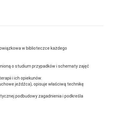
 obowiązkowa w biblioteczce każdego
ełnioną o studium przypadków i schematy zajęć
apii i ich opiekunów.
uchowe jeźdźca), opisuje właściwą technikę
etycznej podbudowy zagadnienia i podkreśla