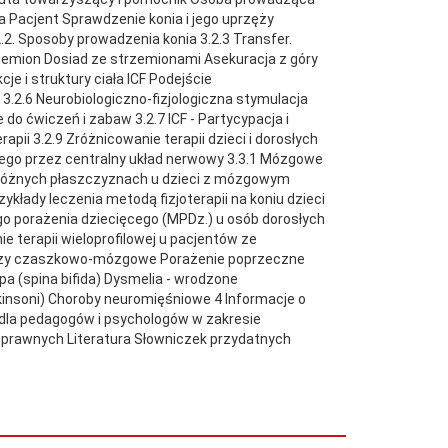
 Pacjent Sprawdzenie konia i jego uprzęży
.2. Sposoby prowadzenia konia 3.2.3 Transfer.
trzemion Dosiad ze strzemionami Asekuracja z góry
e i struktury ciała ICF Podejście
.2.6 Neurobiologiczno-fizjologiczna stymulacja
 ćwiczeń i zabaw 3.2.7 ICF - Partycypacja i
ii 3.2.9 Zróżnicowanie terapii dzieci i dorosłych
nego przez centralny układ nerwowy 3.3.1 Mózgowe
a różnych płaszczyznach u dzieci z mózgowym
kłady leczenia metodą fizjoterapii na koniu dzieci
go porażenia dziecięcego (MPDz.) u osób dorosłych
 terapii wieloprofilowej u pacjentów ze
azy czaszkowo-mózgowe Porażenie poprzeczne
a (spina bifida) Dysmelia - wrodzone
kinsoni) Choroby neuromięśniowe 4 Informacje o
e dla pedagogów i psychologów w zakresie
nosprawnych Literatura Słowniczek przydatnych