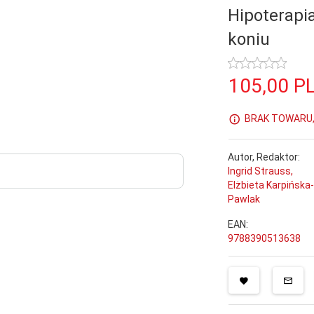
Hipoterapia
koniu
105,
00
P
BRAK TOWARU, 
Autor, Redaktor:
Ingrid Strauss,
Elżbieta Karpińska
Pawlak
EAN:
9788390513638