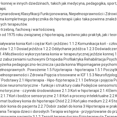
konnej w innych dziedzinach, takich jak medycyna, pedagogika, sport;
pii;
dzynarodowej Klasyfikacji Funkcjonowania, Niepełnosprawności i Zdrowi
na kompletnego podręcznika do hipoterapii i jako taka powinna znale
cych terapeutów.
trzebną, fachową i wartościową.
od 1975 roku związanej z hipoterapią, zarówno jako praktyk, jak i teor
działywanie konia Koń i ciężar Koń i jeździec 1.1.2 Komunikacja koń - c
eutów 1.2.1 Dosiad jeźdźca 1.2.2 Oddychanie jeźdźca 1.2.3 Doświadcz
1.4 Możliwości wykorzystania konia w terapeutycznej jeździe konnej 1.
 zaburzeniami ruchowymi Ortopedia Profilaktyka Rehabilitacja Psych
Woltyżerka pedagogiczno-lecznicza i jazda konna Wspomaganie psycho
łnosprawnych . Powożenie 1.5 Fizjoterapia - hipoterapia 1.5.1 Początki 
ełnosprawności i Zdrowia Pojęcia stosowane w ICF 1.5.3 Neurofizjolo
CF Podstawy 2.1 Hipoterapia - Hipo-fizjoterapia 2.1.1 Definicje i pojęci
cie neuromotoryczne - funkcje i struktury ciała Podejście sensomot
oryczne - czynniki środowiskowe 2.1.3 Koń w hipoterapii 2.1.4 Elemen
.1.7 Koń i bodźce sensoryczne 2.1.8 Koń a procesy intelektualne 2.2 K
hemat budowy konia do hipoterapii Chód 2.2.3 Koń jako medium 2.2.4 Sto
obór konia do pacjenta 2.2.7 Dobór zadań do konia 3 Hipoterapia w prak
a Terapia dzieci i dorosłych Terapia wstępna - przygotowanie do prz
formowanie pacjenta 3.1.2 Zespół terapeutyczny Fizjoterapeuta Tera