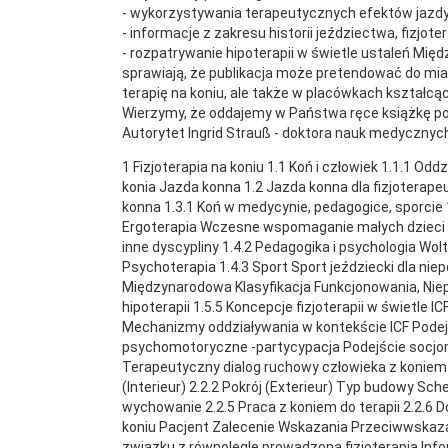
- wykorzystywania terapeutycznych efektów jazdy 
- informacje z zakresu historii jeździectwa, fizjotera
- rozpatrywanie hipoterapii w świetle ustaleń Mię
sprawiają, że publikacja może pretendować do mia
terapię na koniu, ale także w placówkach kształcą
Wierzymy, że oddajemy w Państwa ręce książkę po
Autorytet Ingrid Strauß - doktora nauk medycznych 
1 Fizjoterapia na koniu 1.1 Koń i człowiek 1.1.1 Od
konia Jazda konna 1.2 Jazda konna dla fizjoterap
konna 1.3.1 Koń w medycynie, pedagogice, sporcie 
Ergoterapia Wczesne wspomaganie małych dzieci z
inne dyscypliny 1.4.2 Pedagogika i psychologia 
Psychoterapia 1.4.3 Sport Sport jeździecki dla niepe
Międzynarodowa Klasyfikacja Funkcjonowania, Niep
hipoterapii 1.5.5 Koncepcje fizjoterapii w świetle I
Mechanizmy oddziaływania w kontekście ICF Podejś
psychomotoryczne -partycypacja Podejście socjomot
Terapeutyczny dialog ruchowy człowieka z koniem 2
(Interieur) 2.2.2 Pokrój (Exterieur) Typ budowy Sc
wychowanie 2.2.5 Praca z koniem do terapii 2.2.6 D
koniu Pacjent Zalecenie Wskazania Przeciwwskazani
związku z równolegle prowadzoną fizjoterapią In