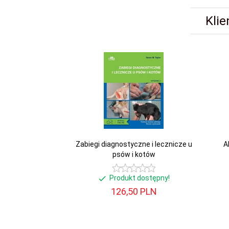
Klie
Zabiegi diagnostyczne i lecznicze u
A
psów i kotów
Produkt dostępny!
126,
50
PLN