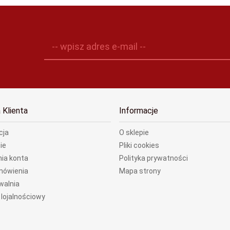
-- wpisz adres e-mail --
 Klienta
Informacje
cja
O sklepie
ie
Pliki cookies
ia konta
Polityka prywatności
mówienia
Mapa strony
walnia
lojalnościowy