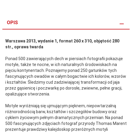
OPIS
Warszawa 2013, wydanie 1, format 260 x 310, objętość 280
str., oprawa twarda
Ponad 500 zawierających dech w piersiach fotografii pokazuje
motyle, także te nocne, w ich naturalnych środowiskach na
pięciu kontynentach. Poznajemy ponad 250 gatunków tych
fascynujących owadów w całym bogactwie ich kolorów, wzorów
i kształtów. Śledzimy cud zadziwiającej transformacji od jaja
przez gąsienicę i poczwarkę po dorosłe, zwiewne, pełne gracji,
opalizujące stworzenia.
Motyle wyróżniają się ujmującym pięknem, niepowtarzalną
różnorodnością barw, kształtów i szczegółów budowy oraz
cyklem życiowym pełnym dramatycznych przemian. Na ponad
500 fascynujących zdjęciach fotograf przyrody Thomas Marent
prezentuje prawdziwy kalejdoskop przeróżnych motyli