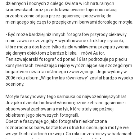
dziennych i nocnych z całego świata w ich naturalnych
środowiskach oraz przedstawia owiane tajemniczością
przeobrażenie od jaja przez gąsienicę i poczwarkę do
mieniącego się często przepięknymi barwami dorosłego motyla.
- Być może bardziej niż innych fotografów przyrody ciekawiły
mnie zawsze szczegóły – wyrafinowane struktury i rysunki,
które można dostrzec tylko dzięki wnikliwemu przypatrywaniu
się danym obiektom z bardzo bliska – mówi Autor.
Ten szwajcarski fotograf od ponad 16 lat podróżuje po pięciu
kontynentach zwiedzając rejony wyróżniające się szczególnym
bogactwem świata roślinnego i zwierzęcego. Jego wydany w
2006 roku album „Wilgotny las równikowy” został bardzo wysoko
oceniony.
Motyle fascynowały tego samouka od najwcześniejszych lat.
Już jako dziecko hodował własnoręcznie zebrane gąsienice i
obserwował zachowania motyli, które stały się później
obiektami jego pierwszych fotografii.
Obecnie fascynuje go jako fotografa nieskończona
różnorodność barw, kształtów i struktur cechująca motyle we
wszystkich stadiach rozwoju. Co roku uczestniczy w badaniach