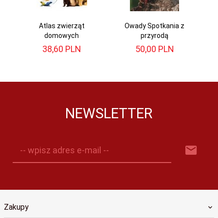
Atlas zwierząt
Owady Spotkania z
domowych
przyrodą
38,
60
PLN
50,
00
PLN
NEWSLETTER
-- wpisz adres e-mail --
Zakupy