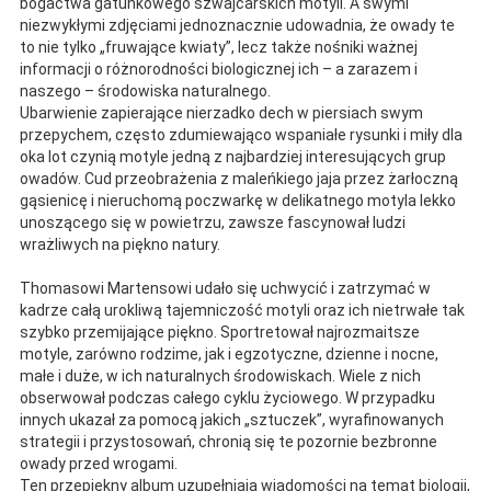
bogactwa gatunkowego szwajcarskich motyli. A swymi
niezwykłymi zdjęciami jednoznacznie udowadnia, że owady te
to nie tylko „fruwające kwiaty”, lecz także nośniki ważnej
informacji o różnorodności biologicznej ich – a zarazem i
naszego – środowiska naturalnego.
Ubarwienie zapierające nierzadko dech w piersiach swym
przepychem, często zdumiewająco wspaniałe rysunki i miły dla
oka lot czynią motyle jedną z najbardziej interesujących grup
owadów. Cud przeobrażenia z maleńkiego jaja przez żarłoczną
gąsienicę i nieruchomą poczwarkę w delikatnego motyla lekko
unoszącego się w powietrzu, zawsze fascynował ludzi
wrażliwych na piękno natury.
Thomasowi Martensowi udało się uchwycić i zatrzymać w
kadrze całą urokliwą tajemniczość motyli oraz ich nietrwałe tak
szybko przemijające piękno. Sportretował najrozmaitsze
motyle, zarówno rodzime, jak i egzotyczne, dzienne i nocne,
małe i duże, w ich naturalnych środowiskach. Wiele z nich
obserwował podczas całego cyklu życiowego. W przypadku
innych ukazał za pomocą jakich „sztuczek”, wyrafinowanych
strategii i przystosowań, chronią się te pozornie bezbronne
owady przed wrogami.
Ten przepiękny album uzupełniają wiadomości na temat biologii,