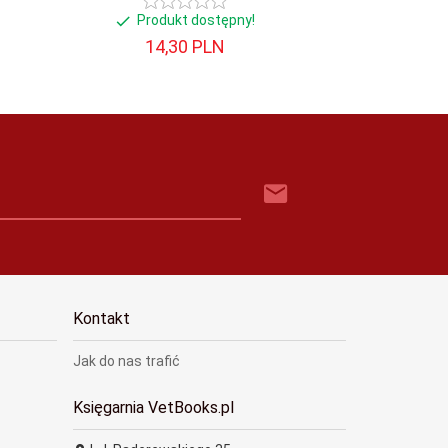
Produkt dostępny!
Produ
14,
30
PLN
22,
Kontakt
Jak do nas trafić
Księgarnia VetBooks.pl