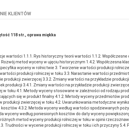
NIE KLIENTÓW
jętość 118 str., oprawa miękka
e wartości 1.1.1. Rys historyczny teorii wartości 1.1.2. Współczesne 
4.1. Rozwój metod wyceny w ujęciu historycznym 1.4.2. Współczesna kl
fika wyceny w rolnictwie 3. Tworzenie wartości produkcji rolniczej w t
artości produkcji rolniczej w toku 3.3. Narastanie wartości przedmiot
ie produkcji zwierzęcej 3.3.2. Zmiany wartości na przykładzie produkcji 
ek produkcji 3.4.1. Zmiany wartości na przykładzie produkcji zwierzęce
zej w toku 4.1. Metody wyceny stosowane w zależności od rodzaju produ
cających się w produkt finalny 4.1.2. Metody wyceny przedmiotów produ
w produkcji zwierzęcej w toku 4.2. Uwarunkowania metodyczne wynik
 kosztów 4.3.2. Metoda wyceny według wartości spodziewanych pożytk
da wyceny według poniesionych kosztów do daty wyceny powiększon
żnych metod wyceny produkcji rolniczej w toku w opinii rzeczoznawc
.3. Trudności w wycenie produkcji rolniczej w toku i ich przyczyny 5