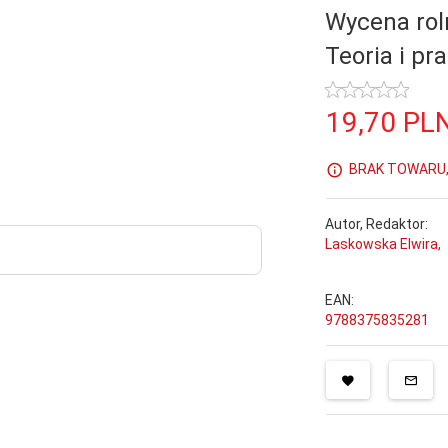
Wycena rol
Teoria i pr
19,
70
PL
BRAK TOWARU, 
Autor, Redaktor:
Laskowska Elwira,
EAN:
9788375835281