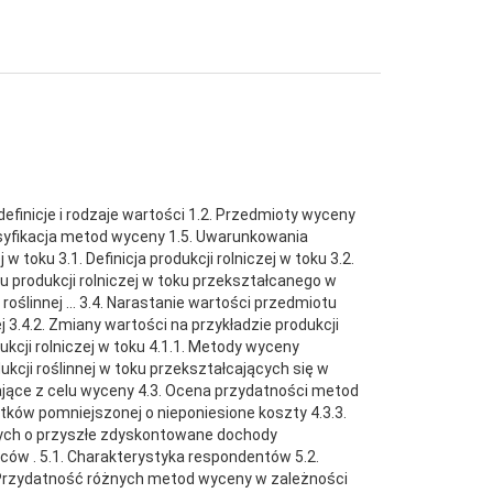
definicje i rodzaje wartości 1.2. Przedmioty wyceny
asyfikacja metod wyceny 1.5. Uwarunkowania
oku 3.1. Definicja produkcji rolniczej w toku 3.2.
u produkcji rolniczej w toku przekształcanego w
roślinnej ... 3.4. Narastanie wartości przedmiotu
j 3.4.2. Zmiany wartości na przykładzie produkcji
kcji rolniczej w toku 4.1.1. Metody wyceny
kcji roślinnej w toku przekształcających się w
ające z celu wyceny 4.3. Ocena przydatności metod
ów pomniejszonej o nieponiesione koszty 4.3.3.
ych o przyszłe zdyskontowane dochody
ów . 5.1. Charakterystyka respondentów 5.2.
.4. Przydatność różnych metod wyceny w zależności