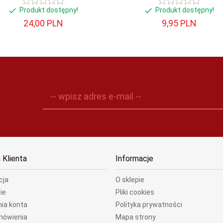
Produkt dostępny!
Produkt dostępny!
24,
00
PLN
9,
95
PLN
-- wpisz adres e-mail --
 Klienta
Informacje
cja
O sklepie
ie
Pliki cookies
ia konta
Polityka prywatności
mówienia
Mapa strony