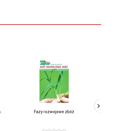
a
Fazy rozwojowe zbóż
Zioła w domowym
odporność 