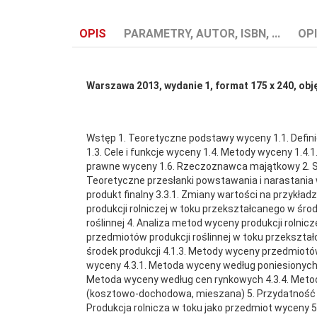
OPIS
PARAMETRY, AUTOR, ISBN, ...
OPI
Warszawa 2013
, wydanie 1, format 175 x 240, ob
Autor:
Laskowska Elwira
Wstęp 1. Teoretyczne podstawy wyceny 1.1. Definicj
1.3. Cele i funkcje wyceny 1.4. Metody wyceny 1.
prawne wyceny 1.6. Rzeczoznawca majątkowy 2. Specy
ISBN:
978-83-7583-528-1
Teoretyczne przesłanki powstawania i narastania w
produkt finalny 3.3.1. Zmiany wartości na przykładz
produkcji rolniczej w toku przekształcanego w środ
roślinnej 4. Analiza metod wyceny produkcji rolnic
przedmiotów produkcji roślinnej w toku przekształ
środek produkcji 4.1.3. Metody wyceny przedmiotó
wyceny 4.3.1. Metoda wyceny według poniesionych
Metoda wyceny według cen rynkowych 4.3.4. Meto
(kosztowo-dochodowa, mieszana) 5. Przydatność ró
Produkcja rolnicza w toku jako przedmiot wyceny 5