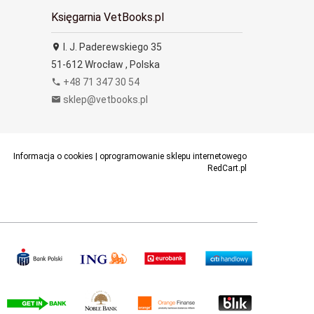
Księgarnia VetBooks.pl
I. J. Paderewskiego 35
51-612
Wrocław
,
Polska
+48 71 347 30 54
sklep@vetbooks.pl
Informacja o cookies
|
oprogramowanie sklepu internetowego
RedCart.pl