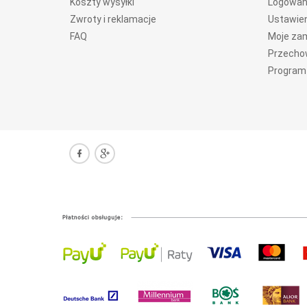
Koszty wysyłki
Logowan
Zwroty i reklamacje
Ustawien
FAQ
Moje za
Przecho
Program 