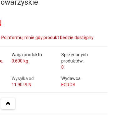
owarzyskie
N
Poinformuj mnie gdy produkt będzie dostępny
Waga produktu:
Sprzedanych
e,
0.600
kg
produktów:
0
Wysyłka od:
Wydawca:
11.90 PLN
EGROS