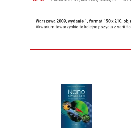
Warszawa 2009
, wydanie 1, format 150 x 210, ob
Akwarium towarzyskie to kolejna pozycja z serii
Autor:
Krzysztof Teisseyre
ISBN:
83-88185-86-1