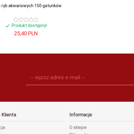
s ryb akwariowych 150 gatunków
Produkt dostępny!
25,
40
PLN
-- wpisz adres e-mail --
 Klienta
Informacje
cja
O sklepie