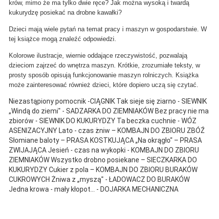
krów, mimo że ma tylko dwie ręce? Jak można wysoką i twardą
kukurydzę posiekać na drobne kawałki?
Dzieci mają wiele pytań na temat pracy i maszyn w gospodarstwie. W
tej książce mogą znaleźć odpowiedzi.
Kolorowe ilustracje, wiernie oddające rzeczywistość, pozwalają
dzieciom zajrzeć do wnętrza maszyn. Krótkie, zrozumiałe teksty, w
prosty sposób opisują funkcjonowanie maszyn rolniczych. Książka
może zainteresować również dzieci, które dopiero uczą się czytać.
Niezastąpiony pomocnik -CIĄGNIK Tak sieje się ziarno - SlEWNlK
„Windą do ziemi" - SADZARKA DO ZIEMNIAKÓW Bez pracy nie ma
zbiorów - SIEWNIK DO KUKURYDZY Ta beczka cuchnie - WÓZ
ASENIZACYJNY Lato - czas żniw – KOMBAJN DO ZBIORU ZBÓŹ
Słomiane baloty – PRASA KOSTKUJĄCA „Na okrągło" – PRASA
ZWIJAJĄCA Jesień - czas na wykopki - KOMBAJN DO ZBIORU
ZIEMNIAKÓW Wszystko drobno posiekane – SIECZKARKA DO
KUKURYDZY Cukier z pola – KOMBAJN DO ZBIORU BURAKÓW
CUKROWYCH Żniwa z „myszą" - ŁADOWACZ DO BURAKÓW
Jedna krowa - mały kłopot... - DOJARKA MECHANICZNA