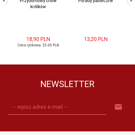
Przydomowy chów
Porady pasieczne
królików
18,
90
PLN
13,
20
PLN
Cena rynkowa:
25.00 PLN
NEWSLETTER
-- wpisz adres e-mail --