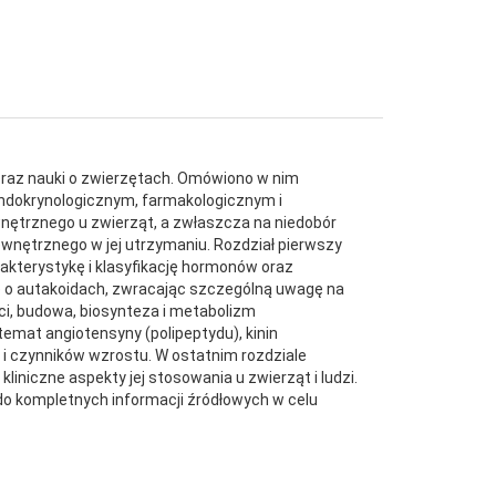
 oraz nauki o zwierzętach. Omówiono w nim
 endokrynologicznym, farmakologicznym i
ętrznego u zwierząt, a zwłaszcza na niedobór
ewnętrznego w jej utrzymaniu. Rozdział pierwszy
rakterystykę i klasyfikację hormonów oraz
e o autakoidach, zwracając szczególną uwagę na
ści, budowa, biosynteza i metabolizm
temat angiotensyny (polipeptydu), kinin
 i czynników wzrostu. W ostatnim rozdziale
iniczne aspekty jej stosowania u zwierząt i ludzi.
do kompletnych informacji źródłowych w celu