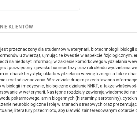
NIE KLIENTÓW
est przeznaczony dla studentów weterynarii, biotechnologii, biologii
 hormonów u zwierząt, ujmując te kwestie w aspekcie fizjologicznym,
zi na niedosyt informacji w zakresie komórkowego wydzielania wewn
 jest poświęcony zjawisku homeostazy oraz roli układu wydzielania w
 m.in. charakterystykę układu wydzielania wewnętrznego, a także cha
mie i metod oznaczania. W rozdziale drugim przedstawiono informacj
w w biologii i medycynie, biologiczne działanie NNKT, a także właściwo
stosowanie w weterynarii. Następne rozdziały zawierają wiadomości na 
ewodu pokarmowego, amin biogennych (histaminy, serotoniny), cytokin
enie neurobiologiczne i rolę w stanach stresowych oraz prezentując kl
ualnej literatury przedmiotu, aby ułatwić zainteresowanym dotarcie 