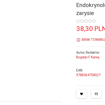
Endokryno
zarysie
38,
30
PL
BRAK TOWARU, 
Autor, Redaktor:
Bogdan F. Kania,
EAN:
9788364758027