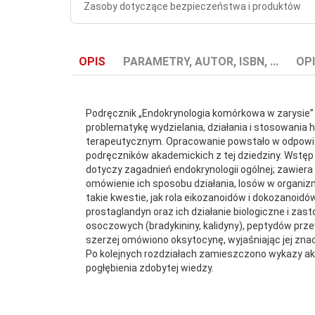
Zasoby dotyczące bezpieczeństwa i produktów
OPIS
PARAMETRY, AUTOR, ISBN, ...
OPI
Podręcznik „Endokrynologia komórkowa w zarysie” j
problematykę wydzielania, działania i stosowania
terapeutycznym. Opracowanie powstało w odpowied
podręczników akademickich z tej dziedziny. Wstęp
Autor:
Bogdan F. Kania
dotyczy zagadnień endokrynologii ogólnej; zawiera
omówienie ich sposobu działania, losów w organiz
takie kwestie, jak rola eikozanoidów i dokozanoidó
Format:
165 x 235
prostaglandyn oraz ich działanie biologiczne i za
osoczowych (bradykininy, kalidyny), peptydów prz
ISBN:
978-83-64758-02-7
szerzej omówiono oksytocynę, wyjaśniając jej znacz
Po kolejnych rozdziałach zamieszczono wykazy akt
pogłębienia zdobytej wiedzy.
Liczba
224
stron: