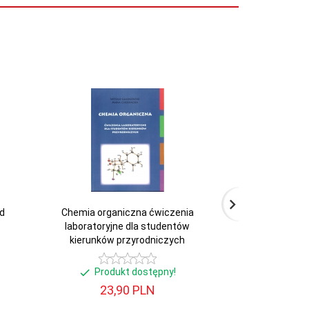
d
Chemia organiczna ćwiczenia
Ćwiczenia z mik
laboratoryjne dla studentów
mikrobiol
kierunków przyrodniczych
Produkt dostępny!
Produ
23,
90
PLN
30,