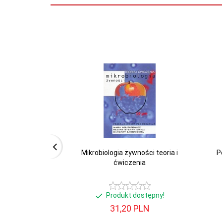
Oprawa:
miękka
Rok
2015
wydania:
Wydanie:
1
Mikrobiologia żywności teoria i
P
ćwiczenia
Produkt dostępny!
31,
20
PLN