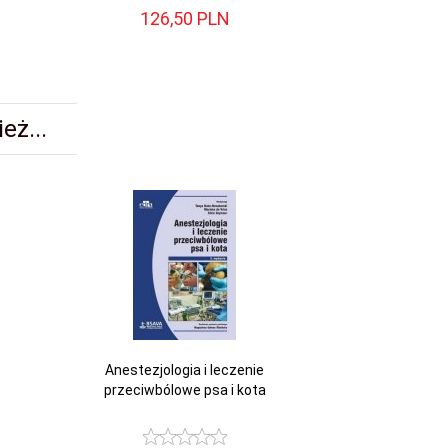
126,
50
PLN
41,
eż...
Anestezjologia i leczenie
przeciwbólowe psa i kota