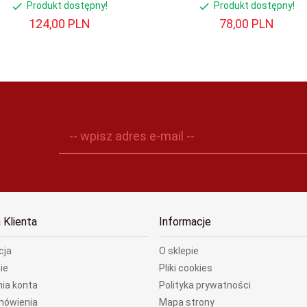
Produkt dostępny!
Produkt dostępny!
124,
00
PLN
78,
00
PLN
informacji niepewnych, niebezpiecznych
-- wpisz adres e-mail --
 Klienta
Informacje
cja
O sklepie
ie
Pliki cookies
ia konta
Polityka prywatności
mówienia
Mapa strony