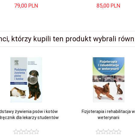
79,
00
PLN
85,
00
PLN
amazońska: ośrodkowy układ nerwowy
nci, którzy kupili ten produkt wybrali równi
ań niż odpowiedzi
nieć
dstawy żywienia psów i kotów
Fizjoterapia i rehabilitacja w
ręcznik dla lekarzy studentów
weterynarii
 hospitalizowanego
 odczuwa