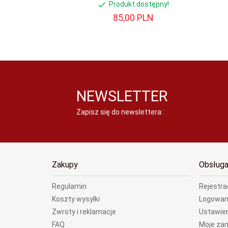
Produkt dostępny!
Rozdział 10
85,
00
PLN
Metody niefarmakologiczne leczenia bólu
Bardziej boimy się leków niż cierpienia
Narzędzia do zastosowania klinicznego
Ocena bólu
Prawdziwy geniusz polega na zdolności oceny 
i sprzecznych ze sobą
NEWSLETTER
Zapisz się do newslettera:
Zakupy
Obsługa
Regulamin
Rejestra
Koszty wysyłki
Logowan
Zwroty i reklamacje
Ustawien
FAQ
Moje za