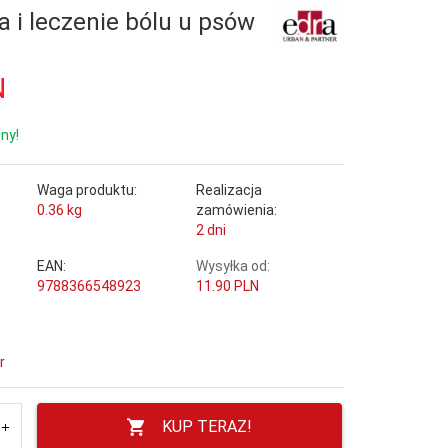
 i leczenie bólu u psów
N
ny!
Waga produktu:
Realizacja
0.36
kg
zamówienia:
2 dni
EAN:
Wysyłka od:
9788366548923
11.90 PLN
r
KUP TERAZ!