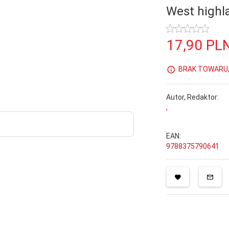
West highla
17,
90
PL
BRAK TOWARU, 
Autor, Redaktor:
,
EAN:
9788375790641