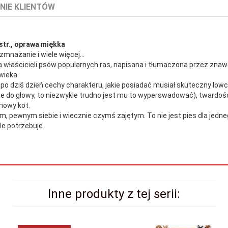
NIE KLIENTÓW
 str., oprawa miękka
zmnażanie i wiele więcej...
a właścicieli psów popularnych ras, napisana i tłumaczona przez zna
wieka.
ia po dziś dzień cechy charakteru, jakie posiadać musiał skuteczny łow
bie do głowy, to niezwykle trudno jest mu to wyperswadować), twardośc
mowy kot.
ewnym siebie i wiecznie czymś zajętym. To nie jest pies dla jednego 
le potrzebuje.
Inne produkty z tej serii: