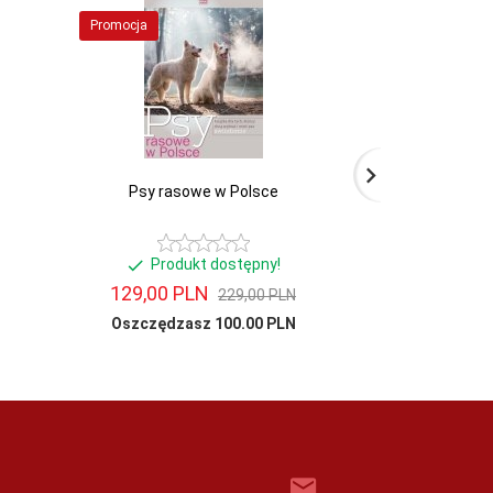
Promocja
Psy rasowe w Polsce
Rottweiler 
pielęgnacja c
Produkt dostępny!
Produ
129,
00
PLN
15,
229,00 PLN
Oszczędzasz 100.00 PLN