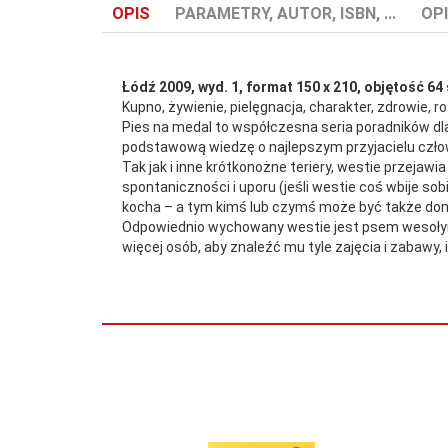
OPIS
PARAMETRY, AUTOR, ISBN, ...
OPI
Łódź 2009, wyd. 1, format 150 x 210, objętość 64
Kupno, żywienie, pielęgnacja, charakter, zdrowie, ro
Pies na medal to współczesna seria poradników dl
podstawową wiedzę o najlepszym przyjacielu czło
ISBN:
978-83-7579-064-1
Tak jak i inne krótkonożne teriery, westie przejaw
spontaniczności i uporu (jeśli westie coś wbije so
kocha – a tym kimś lub czymś może być także do
Odpowiednio wychowany westie jest psem wesołym, p
więcej osób, aby znaleźć mu tyle zajęcia i zabawy, i