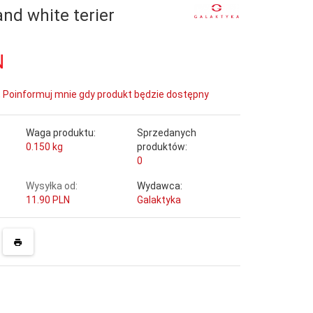
nd white terier
N
Poinformuj mnie gdy produkt będzie dostępny
Waga produktu:
Sprzedanych
0.150
kg
produktów:
0
Wysyłka od:
Wydawca:
11.90 PLN
Galaktyka