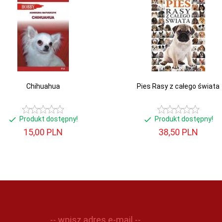
Chihuahua
Pies Rasy z całego świata
Produkt dostępny!
Produkt dostępny!
15,
00
PLN
38,
50
PLN
-- wpisz adres e-mail --