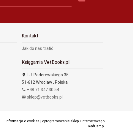
Kontakt
Jak do nas trafić
Księgarnia VetBooks.pl
I. J. Paderewskiego 35
51-612
Wrocław
,
Polska
+48 71 347 30 54
sklep@vetbooks.pl
Informacja o cookies
|
oprogramowanie sklepu internetowego
RedCart.pl