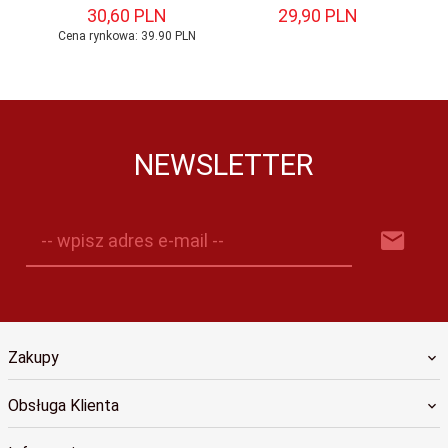
30,
60
PLN
29,
90
PLN
Cena rynkowa:
39.90 PLN
NEWSLETTER
-- wpisz adres e-mail --
Zakupy
Obsługa Klienta