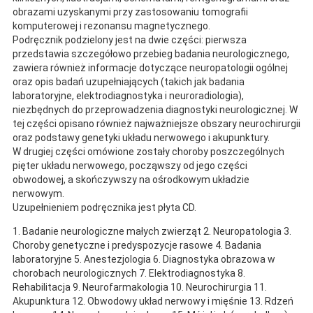
obrazami uzyskanymi przy zastosowaniu tomografii
komputerowej i rezonansu magnetycznego.
Podręcznik podzielony jest na dwie części: pierwsza
przedstawia szczegółowo przebieg badania neurologicznego,
zawiera również informacje dotyczące neuropatologii ogólnej
oraz opis badań uzupełniających (takich jak badania
laboratoryjne, elektrodiagnostyka i neuroradiologia),
niezbędnych do przeprowadzenia diagnostyki neurologicznej. W
tej części opisano również najważniejsze obszary neurochirurgii
oraz podstawy genetyki układu nerwowego i akupunktury.
W drugiej części omówione zostały choroby poszczególnych
pięter układu nerwowego, począwszy od jego części
obwodowej, a skończywszy na ośrodkowym układzie
nerwowym.
Uzupełnieniem podręcznika jest płyta CD.
1. Badanie neurologiczne małych zwierząt 2. Neuropatologia 3.
Choroby genetyczne i predyspozycje rasowe 4. Badania
laboratoryjne 5. Anestezjologia 6. Diagnostyka obrazowa w
chorobach neurologicznych 7. Elektrodiagnostyka 8.
Rehabilitacja 9. Neurofarmakologia 10. Neurochirurgia 11.
Akupunktura 12. Obwodowy układ nerwowy i mięśnie 13. Rdzeń