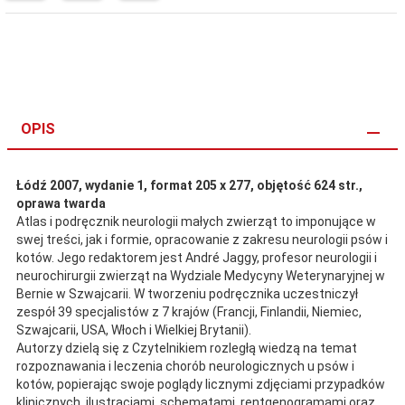
OPIS
Łódź
2007, wydanie 1, format 205 x 277, objętość 624 str.,
oprawa twarda
Atlas i podręcznik neurologii małych zwierząt to imponujące w
swej treści, jak i formie, opracowanie z zakresu neurologii psów i
kotów. Jego redaktorem jest André Jaggy, profesor neurologii i
neurochirurgii zwierząt na Wydziale Medycyny Weterynaryjnej w
Bernie w Szwajcarii. W tworzeniu podręcznika uczestniczył
zespół 39 specjalistów z 7 krajów (Francji, Finlandii, Niemiec,
Szwajcarii, USA, Włoch i Wielkiej Brytanii).
Autorzy dzielą się z Czytelnikiem rozległą wiedzą na temat
rozpoznawania i leczenia chorób neurologicznych u psów i
kotów, popierając swoje poglądy licznymi zdjęciami przypadków
klinicznych, ilustracjami, schematami, rentgenogramami oraz