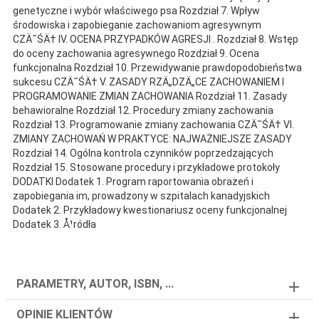
genetyczne i wybór właściwego psa Rozdział 7. Wpływ
środowiska i zapobieganie zachowaniom agresywnym
CZÄ˜ŚÄ† IV. OCENA PRZYPADKÓW AGRESJI . Rozdział 8. Wstęp
do oceny zachowania agresywnego Rozdział 9. Ocena
funkcjonalna Rozdział 10. Przewidywanie prawdopodobieństwa
sukcesu CZÄ˜ŚÄ† V. ZASADY RZÄ„DZÄ„CE ZACHOWANIEM I
PROGRAMOWANIE ZMIAN ZACHOWANIA Rozdział 11. Zasady
behawioralne Rozdział 12. Procedury zmiany zachowania
Rozdział 13. Programowanie zmiany zachowania CZÄ˜ŚÄ† VI.
ZMIANY ZACHOWAŃ W PRAKTYCE: NAJWAŻNIEJSZE ZASADY
Rozdział 14. Ogólna kontrola czynników poprzedzających
Rozdział 15. Stosowane procedury i przykładowe protokoły
DODATKI Dodatek 1. Program raportowania obrażeń i
zapobiegania im, prowadzony w szpitalach kanadyjskich
Dodatek 2. Przykładowy kwestionariusz oceny funkcjonalnej
Dodatek 3. Å¹ródła
PARAMETRY, AUTOR, ISBN, ...
OPINIE KLIENTÓW