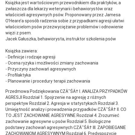
Książka jest wartościowym przewodnikiem dla praktyków, a
zwłaszcza dla lekarzy weterynarii i behawiorystów oraz
właścicieli agresywnych psów. Proponowany przez Jamesa
O’Heare’a sposób radzenia sobie z przypadkami agresji ułatwi
właścicielom psów przezwyciężanie problemów i odnowienie
więzi z psem.
Jacek Gałuszka, behawiorysta, instruktor szkolenia psów
Książka zawiera:
- Definicje i rodzaje agresji
- Ocena ryzyka i możliwości zmiany zachowania
- Przyczyny zachowań agresywnych
- Profilaktyka
- Planowanie i procedury terapii zachowania
Przedmowa Podziękowania CZÄ˜ŚÄ† I. ANALIZA PRZYPADKÓW
AGRESJI Rozdział 1. Spojrzenie na agresję z różnych
perspektyw Rozdział 2. Agresja w statystykach Rozdział 3.
Umiejętność analizy i prowadzenia przypadków CZÄ˜ŚÄ† II. CO
TO JEST ZACHOWANIE AGRESYWNE Rozdział 4. Zrozumieć
zachowanie agresywne u psów Rozdział 5. Biologiczne
podstawy zachowań agresywnych CZÄ˜ŚÄ† III. ZAPOBIEGANIE
ZACHOWANIOM AGRESYWNYM Rozdział 6. Predyspozycje