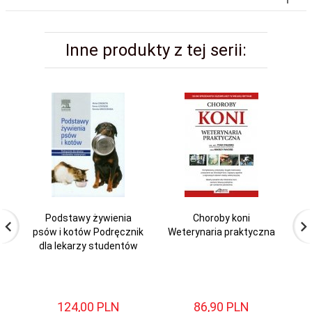
Inne produkty z tej serii:
Podstawy żywienia
Choroby koni
Mi
psów i kotów Podręcznik
Weterynaria praktyczna
dla lekarzy studentów
124,
00
PLN
86,
90
PLN