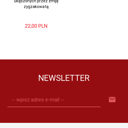
ukąszonych przez żmiję
zygzakowatą
22,
00
PLN
NEWSLETTER
-- wpisz adres e-mail --