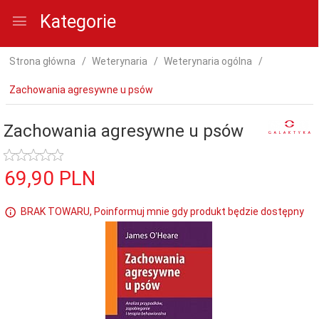
Kategorie
Strona główna
Weterynaria
Weterynaria ogólna
Zachowania agresywne u psów
Zachowania agresywne u psów
69,
90
PLN
BRAK TOWARU, Poinformuj mnie gdy produkt będzie dostępny