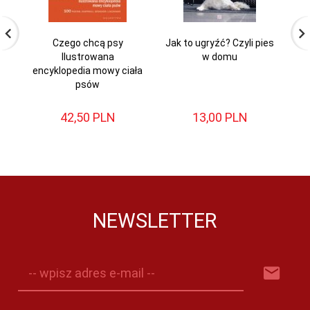
Czego chcą psy
Jak to ugryźć? Czyli pies
Sp
Ilustrowana
w domu
encyklopedia mowy ciała
s
psów
42,
50
PLN
13,
00
PLN
C
NEWSLETTER
-- wpisz adres e-mail --