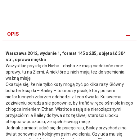
OPIS
Warszawa 2012, wydanie 1, format 145 x 205, objętość 304
str., oprawa miękka
Wszystkie psy idą do Nieba… chyba że mają niedokończone
sprawy, tu na Ziemi. A niektóre z nich mają też do spełnienia
ważną misję.
Okazuje się, że nie tylko koty mogą żyć po kilka razy. Główny
bohater książki – Bailey – to uroczy psiak, który po serii
niefortunnych zdarzeń odchodzi z tego świata. Ku swemu
zdziwieniu odradza się ponownie, by trafić w ręce ośmioletniego
chłopca imieniem Ethan. Wkrótce stają się nierozłącznymi
przyjaciółmi a Bailey dożywa szczęśliwej starości u boku
chłopca w poczuciu, że spełnił swoją misję.
Jednak zamiast udać się do psiego raju, Bailey przychodzi na
świat ponownie w kolejnym psim wcieleniu. Czy uda mu się