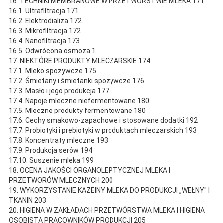
16. TECHNIKI MEMBRANOWE W PRZETWÓRSTWIE MLEKA 171
16.1. Ultrafiltracja 171
16.2. Elektrodializa 172
16.3. Mikrofiltracja 172
16.4. Nanofiltracja 173
16.5. Odwrócona osmoza 1
17. NIEKTÓRE PRODUKTY MLECZARSKIE 174
17.1. Mleko spożywcze 175
17.2. Śmietany i śmietanki spożywcze 176
17.3. Masło i jego produkcja 177
17.4. Napoje mleczne niefermentowane 180
17.5. Mleczne produkty fermentowane 180
17.6. Cechy smakowo-zapachowe i stosowane dodatki 192
17.7. Probiotyki i prebiotyki w produktach mleczarskich 193
17.8. Koncentraty mleczne 193
17.9. Produkcja serów 194
17.10. Suszenie mleka 199
18. OCENA JAKOŚCI ORGANOLEPTYCZNEJ MLEKA I
PRZETWORÓW MLECZNYCH 200
19. WYKORZYSTANIE KAZEINY MLEKA DO PRODUKCJI „WEŁNY" I
TKANIN 203
20. HIGIENA W ZAKŁADACH PRZETWÓRSTWA MLEKA I HIGIENA
OSOBISTA PRACOWNIKÓW PRODUKCJI 205