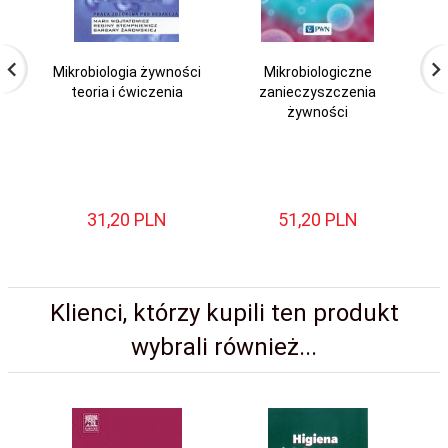
Mikrobiologia żywności
Mikrobiologiczne
teoria i ćwiczenia
zanieczyszczenia
uk
żywności
ja
31,
20
PLN
51,
20
PLN
Klienci, którzy kupili ten produkt
wybrali również...