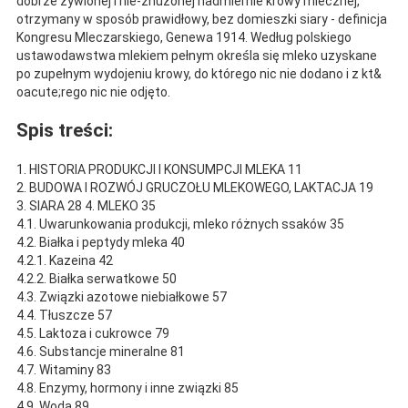
dobrze żywionej i nie-znużonej nadmiernie krowy mlecznej,
otrzymany w sposób prawidłowy, bez domieszki siary - definicja
Kongresu Mleczarskiego, Genewa 1914. Według polskiego
ustawodawstwa mlekiem pełnym określa się mleko uzyskane
po zupełnym wydojeniu krowy, do którego nic nie dodano i z kt&
oacute;rego nic nie odjęto.
Spis treści:
1. HISTORIA PRODUKCJI I KONSUMPCJI MLEKA 11
2. BUDOWA I ROZWÓJ GRUCZOŁU MLEKOWEGO, LAKTACJA 19
3. SIARA 28 4. MLEKO 35
4.1. Uwarunkowania produkcji, mleko różnych ssaków 35
4.2. Białka i peptydy mleka 40
4.2.1. Kazeina 42
4.2.2. Białka serwatkowe 50
4.3. Związki azotowe niebiałkowe 57
4.4. Tłuszcze 57
4.5. Laktoza i cukrowce 79
4.6. Substancje mineralne 81
4.7. Witaminy 83
4.8. Enzymy, hormony i inne związki 85
4.9. Woda 89