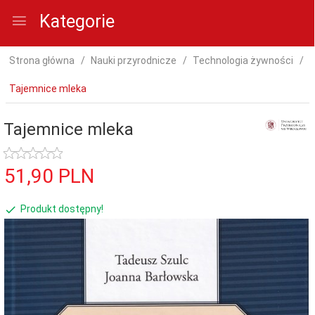
Kategorie
Strona główna
Nauki przyrodnicze
Technologia żywności
Tajemnice mleka
Tajemnice mleka
51,
90
PLN
Produkt dostępny!