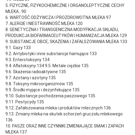
5. FIZYCZNE, FIZYKOCHEMICZNE I ORGANOLEPTYCZNE CECHY
MLEKA...90
6. WARTOŚĆ ODŻYWCZA I PROZDROWOTNA MLEKA 97
7. ALERGIE I NIESTRAWNOŚĆ MLEKA 120
8. GENETYCZNA I TRANSGENICZNA MODYFIKACJA SKŁADU,
PRODUKCJA BIOFARMACEUTYKÓW I HUMANIZACJA MLEKA 129
9. SUBSTANCJE OBCE, SKAŻENIA I ZAFAŁSZOWANIA MLEKA 133
9.1. Gazy 133
9.2. Antybiotyki i inne substancje hamujące 133
9.3. Enterotoksyny 134
9.4. Aflatoksyny 134 9.5. Metale ciężkie 135
9.6. Skażenia radioaktywne 135
9.7. Azotany i azotyny 135
9.8. Toksyny mikroorganizmów 135
9.9. Środki myjące i dezynfekujące 135
9.10. Substancje pochodzenia paszowego 135
9.11. Pestycydy 135
9.12. Zafałszowania mleka i produktów mlecznych 136
9.13. Zmiany mleka na skutek schorzeń gruczołu mlekowego
136
10. PASZE ORAZ INNE CZYNNIKI ZMIENIAJĄCE SMAK I ZAPACH
MLEKA 137