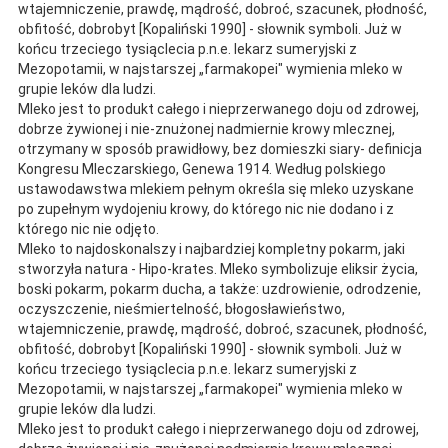
wtajemniczenie, prawdę, mądrość, dobroć, szacunek, płodność,
obfitość, dobrobyt [Kopaliński 1990] - słownik symboli. Już w
końcu trzeciego tysiąclecia p.n.e. lekarz sumeryjski z
Mezopotamii, w najstarszej „farmakopei" wymienia mleko w
grupie leków dla ludzi.
Mleko jest to produkt całego i nieprzerwanego doju od zdrowej,
dobrze żywionej i nie-znużonej nadmiernie krowy mlecznej,
otrzymany w sposób prawidłowy, bez domieszki siary- definicja
Kongresu Mleczarskiego, Genewa 1914. Według polskiego
ustawodawstwa mlekiem pełnym określa się mleko uzyskane
po zupełnym wydojeniu krowy, do którego nic nie dodano i z
którego nic nie odjęto.
Mleko to najdoskonalszy i najbardziej kompletny pokarm, jaki
stworzyła natura - Hipo-krates. Mleko symbolizuje eliksir życia,
boski pokarm, pokarm ducha, a także: uzdrowienie, odrodzenie,
oczyszczenie, nieśmiertelność, błogosławieństwo,
wtajemniczenie, prawdę, mądrość, dobroć, szacunek, płodność,
obfitość, dobrobyt [Kopaliński 1990] - słownik symboli. Już w
końcu trzeciego tysiąclecia p.n.e. lekarz sumeryjski z
Mezopotamii, w najstarszej „farmakopei" wymienia mleko w
grupie leków dla ludzi.
Mleko jest to produkt całego i nieprzerwanego doju od zdrowej,