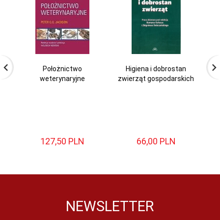
Położnictwo
Higiena i dobrostan
weterynaryjne
zwierząt gospodarskich
pr
127,
50
PLN
66,
00
PLN
NEWSLETTER