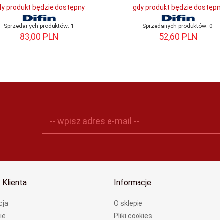
dy produkt będzie dostępny
gdy produkt będzie dostęp
Sprzedanych produktów:
1
Sprzedanych produktów:
0
83,
00
PLN
52,
60
PLN
-- wpisz adres e-mail --
 Klienta
Informacje
cja
O sklepie
ie
Pliki cookies