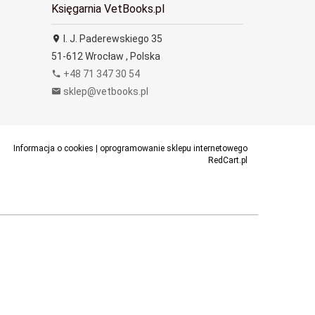
Księgarnia VetBooks.pl
I. J. Paderewskiego 35
51-612
Wrocław
,
Polska
+48 71 347 30 54
sklep@vetbooks.pl
Informacja o cookies
|
oprogramowanie sklepu internetowego
RedCart.pl