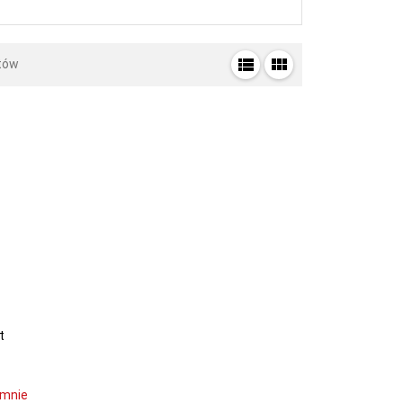
tów
t
 mnie