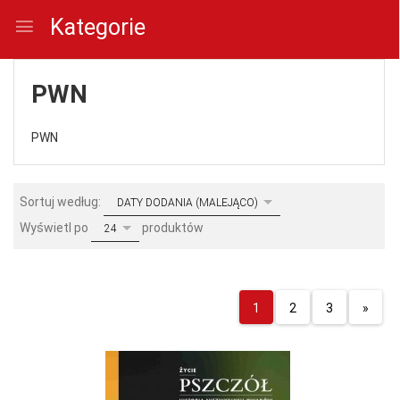
Kategorie
PWN
PWN
sort
Sortuj według:
DATY DODANIA (MALEJĄCO)
pop
Wyświetl po
produktów
24
1
2
3
»