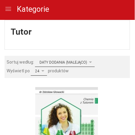
Kategorie
Tutor
sort
Sortuj według:
DATY DODANIA (MALEJĄCO)
pop
Wyświetl po
produktów
24