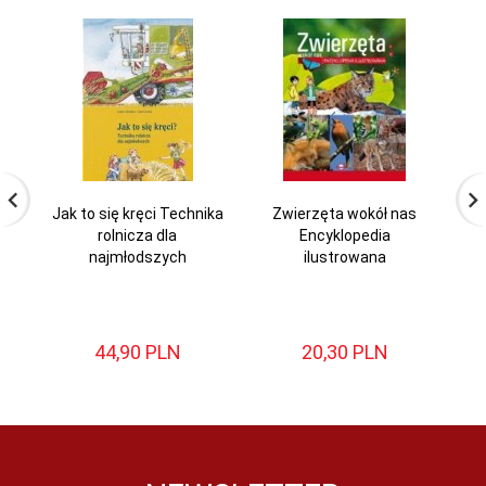
Jak to się kręci Technika
Zwierzęta wokół nas
rolnicza dla
Encyklopedia
pr
najmłodszych
ilustrowana
44,
90
PLN
20,
30
PLN