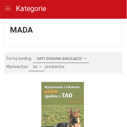
Kategorie
MADA
sort
Sortuj według:
DATY DODANIA (MALEJĄCO)
pop
Wyświetl po
produktów
24