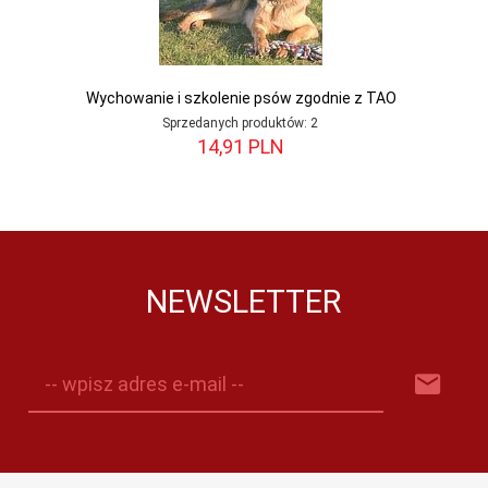
Wychowanie i szkolenie psów zgodnie z TAO
Sprzedanych produktów:
2
14,
91
PLN
NEWSLETTER
-- wpisz adres e-mail --